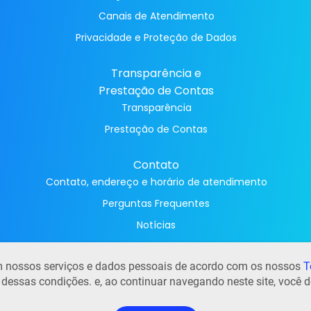
Canais de Atendimento
Privacidade e Proteção de Dados
Transparência e
Prestação de Contas
Transparência
Prestação de Contas
Contato
Contato, endereço e horário de atendimento
Perguntas Frequentes
Notícias
Trabalhe conosco
 em nossos serviços e dados pessoais de acordo com os nossos
T
e dessas condições. e, ao continuar navegando neste site, você d