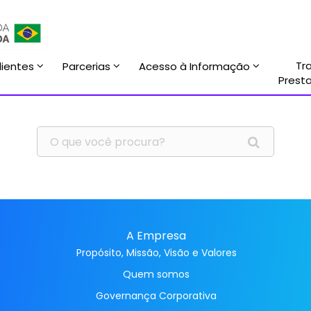
Tr
lientes
Parcerias
Acesso à Informação
Prest
A Empresa
Propósito, Missão, Visão e Valores
Quem somos
Governança Corporativa