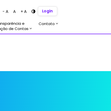
Login
- A
A
+ A
ansparência e
Contato
ação de Contas