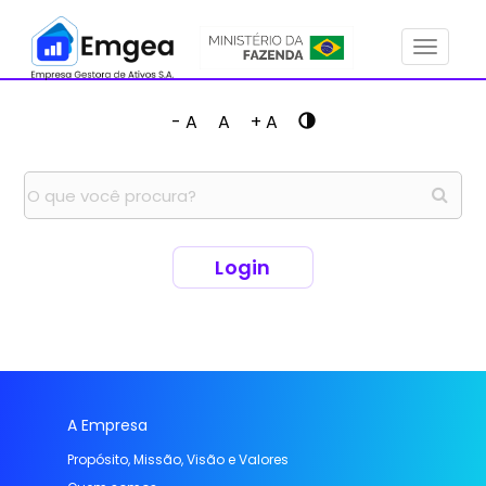
Menu
- A
A
+ A
Login
A Empresa
Propósito, Missão, Visão e Valores