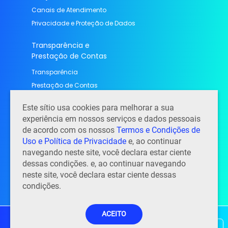
Canais de Atendimento
Privacidade e Proteção de Dados
Transparência e
Prestação de Contas
Transparência
Prestação de Contas
Contato
Este sítio usa cookies para melhorar a sua
experiência em nossos serviços e dados pessoais
Contato, endereço e horário de atendimento
de acordo com os nossos
Termos e Condições de
Perguntas Frequentes
Uso e Política de Privacidade
e, ao continuar
Notícias
navegando neste site, você declara estar ciente
Trabalhe conosco
dessas condições. e, ao continuar navegando
neste site, você declara estar ciente dessas
condições.
ACEITO
© EMGEA. 2026 - Todos os Direitos Reservados