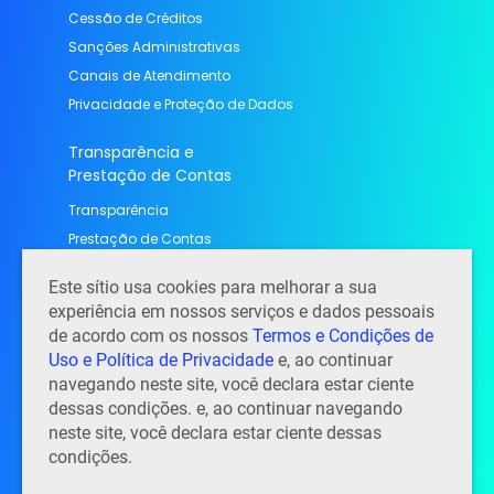
Cessão de Créditos
Sanções Administrativas
Canais de Atendimento
Privacidade e Proteção de Dados
Transparência e
Prestação de Contas
Transparência
Prestação de Contas
Contato
Este sítio usa cookies para melhorar a sua
experiência em nossos serviços e dados pessoais
Contato, endereço e horário de atendimento
de acordo com os nossos
Termos e Condições de
Perguntas Frequentes
Uso e Política de Privacidade
e, ao continuar
Notícias
navegando neste site, você declara estar ciente
dessas condições. e, ao continuar navegando
Trabalhe conosco
neste site, você declara estar ciente dessas
condições.