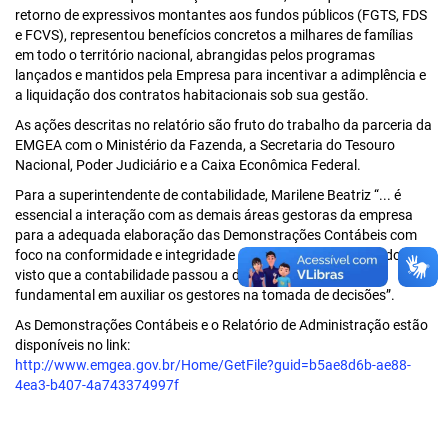
retorno de expressivos montantes aos fundos públicos (FGTS, FDS
e FCVS), representou benefícios concretos a milhares de famílias
em todo o território nacional, abrangidas pelos programas
lançados e mantidos pela Empresa para incentivar a adimplência e
a liquidação dos contratos habitacionais sob sua gestão.
As ações descritas no relatório são fruto do trabalho da parceria da
EMGEA com o Ministério da Fazenda, a Secretaria do Tesouro
Nacional, Poder Judiciário e a Caixa Econômica Federal.
Para a superintendente de contabilidade, Marilene Beatriz “... é
essencial a interação com as demais áreas gestoras da empresa
para a adequada elaboração das Demonstrações Contábeis com
foco na conformidade e integridade dos números apresentados
visto que a contabilidade passou a desempenhar papel
fundamental em auxiliar os gestores na tomada de decisões”.
As Demonstrações Contábeis e o Relatório de Administração estão
disponíveis no link:
http://www.emgea.gov.br/Home/GetFile?guid=b5ae8d6b-ae88-
4ea3-b407-4a743374997f