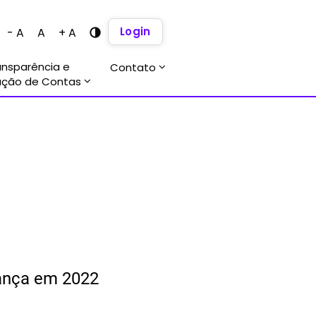
Login
- A
A
+ A
ansparência e
Contato
ação de Contas
nança em 2022