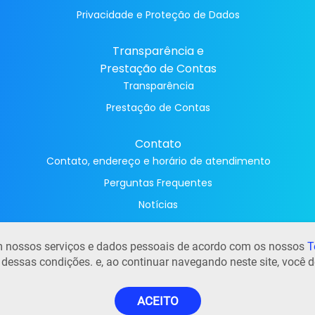
Privacidade e Proteção de Dados
Transparência e
Prestação de Contas
Transparência
Prestação de Contas
Contato
Contato, endereço e horário de atendimento
Perguntas Frequentes
Notícias
Trabalhe conosco
 em nossos serviços e dados pessoais de acordo com os nossos
T
e dessas condições. e, ao continuar navegando neste site, você d
ACEITO