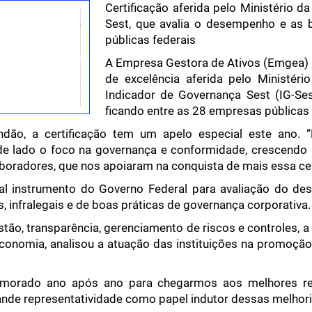
Certificação aferida pelo Ministério 
Sest, que avalia o desempenho e as 
públicas federais
A Empresa Gestora de Ativos (Emgea) re
de excelência aferida pelo Ministér
Indicador de Governança Sest (IG-Sest
ficando entre as 28 empresas pública
ndão, a certificação tem um apelo especial este ano.
e lado o foco na governança e conformidade, crescendo no
radores, que nos apoiaram na conquista de mais essa cert
pal instrumento do Governo Federal para avaliação do de
s, infralegais e de boas práticas de governança corporativa
stão, transparência, gerenciamento de riscos e controles,
Economia, analisou a atuação das instituições na promoção
imorado ano após ano para chegarmos aos melhores res
nde representatividade como papel indutor dessas melhorias