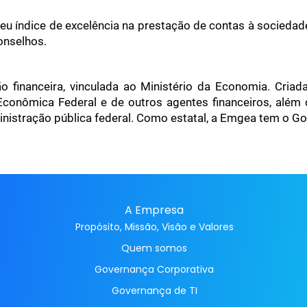
ebeu índice de excelência na prestação de contas à sociedad
onselhos.
 financeira, vinculada ao Ministério da Economia. Criad
 Econômica Federal e de outros agentes financeiros, além 
nistração pública federal. Como estatal, a Emgea tem o Go
A Empresa
Propósito, Missão, Visão e Valores
Quem somos
Governança Corporativa
Governança de TI