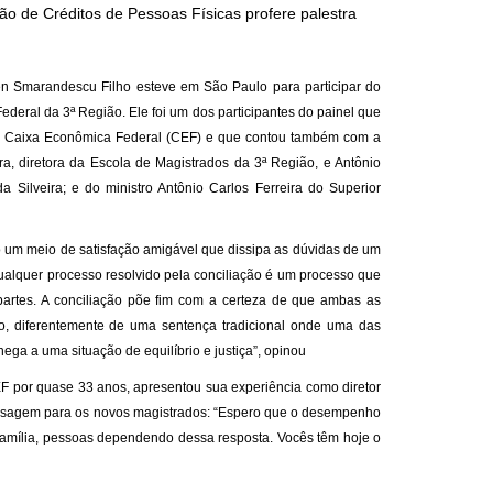
 de Créditos de Pessoas Físicas profere palestra
Smarandescu Filho esteve em São Paulo para participar do
ederal da 3ª Região. Ele foi um dos participantes do painel que
e a Caixa Econômica Federal (CEF) e que contou também com a
a, diretora da Escola de Magistrados da 3ª Região, e Antônio
a Silveira; e do ministro Antônio Carlos Ferreira do Superior
 um meio de satisfação amigável que dissipa as dúvidas de um
ualquer processo resolvido pela conciliação é um processo que
partes. A conciliação põe fim com a certeza de que ambas as
gio, diferentemente de uma sentença tradicional onde uma das
ega a uma situação de equilíbrio e justiça”, opinou
F por quase 33 anos, apresentou sua experiência como diretor
mensagem para os novos magistrados: “Espero que o desempenho
família, pessoas dependendo dessa resposta. Vocês têm hoje o