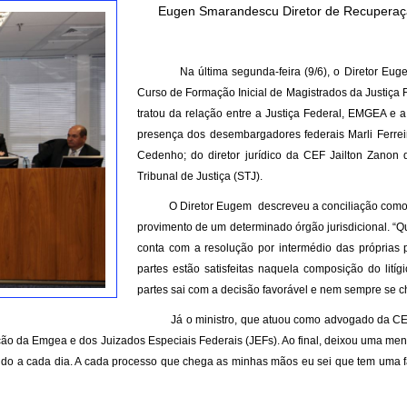
Eugen Smarandescu Diretor de Recuperação
Na última segunda-feira (9/6), o Diretor Eugen 
Curso de Formação Inicial de Magistrados da Justiça F
tratou da relação entre a Justiça Federal, EMGEA 
presença dos desembargadores federais Marli Ferreir
Cedenho; do diretor jurídico da CEF Jailton Zanon d
Tribunal de Justiça (STJ).
O Diretor Eugem descreveu a conciliação como
provimento de um determinado órgão jurisdicional. “Q
conta com a resolução por intermédio das próprias 
partes estão satisfeitas naquela composição do lití
partes sai com a decisão favorável e nem sempre se ch
Já o ministro, que atuou como advogado da CE
iação da Emgea e dos Juizados Especiais Federais (JEFs). Ao final, deixou uma 
rido a cada dia. A cada processo que chega as minhas mãos eu sei que tem uma 