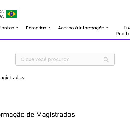
Tr
lientes
Parcerias
Acesso à Informação
Prest
agistrados
ormação de Magistrados