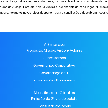
ontribuição dos integrantes da mesa, os quais classificou como pilares da conci
das da Justiça. Para ele, hoje, a Justiça é dependente da conciliação. “É prec
 “É importante que os novos juízes despertem para a conciliação e descubram novos 
A Empresa
Propósito, Missão, Visão e Valores
Quem somos
Governança Corporativa
Governança de TI
Informações Financeiras
Atendimento Clientes
Emissão de 2ª via de boleto
Consultar Protocolo