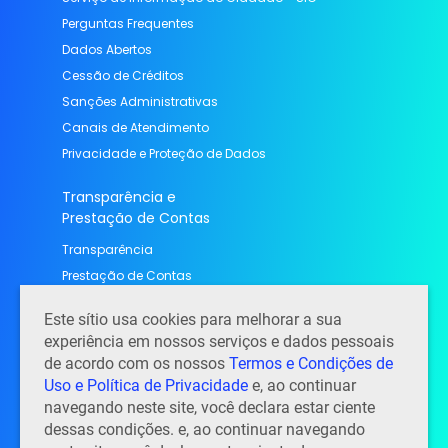
Perguntas Frequentes
Dados Abertos
Cessão de Créditos
Sanções Administrativas
Canais de Atendimento
Privacidade e Proteção de Dados
Transparência e
Prestação de Contas
Transparência
Prestação de Contas
Contato
Este sítio usa cookies para melhorar a sua
experiência em nossos serviços e dados pessoais
Contato, endereço e horário de atendimento
de acordo com os nossos
Termos e Condições de
Perguntas Frequentes
Uso e Política de Privacidade
e, ao continuar
Notícias
navegando neste site, você declara estar ciente
dessas condições. e, ao continuar navegando
Trabalhe conosco