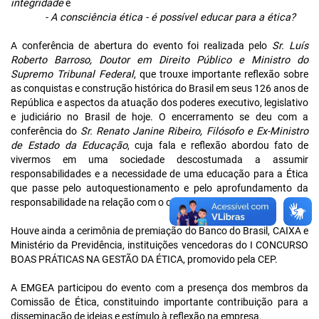
integridade
e
-
A consciência ética - é possível educar para a ética?
A conferência de abertura do evento foi realizada pelo
Sr. Luís
Roberto Barroso, Doutor em Direito Público e Ministro do
Supremo Tribunal Federal
, que trouxe importante reflexão sobre
as conquistas e construção histórica do Brasil em seus 126 anos de
República e aspectos da atuação dos poderes executivo, legislativo
e judiciário no Brasil de hoje. O encerramento se deu com a
conferência do
Sr. Renato Janine Ribeiro, Filósofo e Ex-Ministro
de Estado da Educação
, cuja fala e reflexão abordou fato de
vivermos em uma sociedade descostumada a assumir
responsabilidades e a necessidade de uma educação para a Ética
que passe pelo autoquestionamento e pelo aprofundamento da
responsabilidade na relação com o outro.
Houve ainda a cerimônia de premiação do
Banco do Brasil
,
CAIXA
e
Ministério da Previdência
, instituições vencedoras do I CONCURSO
BOAS PRÁTICAS NA GESTÃO DA ÉTICA, promovido pela CEP.
A EMGEA participou do evento com a presença dos membros da
Comissão de Ética, constituindo importante contribuição para a
disseminação de ideias e estímulo à reflexão na empresa.