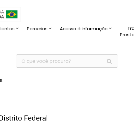
Tr
lientes
Parcerias
Acesso à Informação
Prest
al
istrito Federal